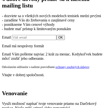
mailing listu
- dozviete sa o všetkých nových modeloch tenisiek medzi prvými
- zaradíme Vás do žrebovania o zaujímavé ceny
- ponúkneme Vám cenové výhody
- budete mať prístup k limitovaným ponukám
Email
OK
Email má nesprávny formát
Email Vám pošleme najviac 2 krát za mesiac. Kedykoľvek budete
môcť zrušiť jeho odberanie.
Odoslaním súhlasíte s našimi pravidlami
ochrany osobných údajov
.
Vitajte v dobrej spoločnosti.
Venovanie
Využi možnosť napísať tvoje venovanie priamo na Darčekový
poukaz. Niečo milé, vtipné alebo romantické.