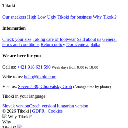
Tikoki
Our sneakers
High
Low
Ugly
Tikoki for business
Why Tikoki?
Information
Check your size
Taking care of footwear
Said about us
General
terms and conditions
Return policy
Doručenie a platba
We are here for you
Call us:
+421 918 631 590
Week days from 9:00 to 18:00
Write to us:
hello@tikoki.com
Visit us:
Severná 39, Chorvátsky Grob
(Arrange time by phone)
Tikoki in your language:
Slovak version
Czech version
Hungarian version
© 2026 Tikoki |
GDPR
|
Cookies
Why Tikoki?
Why
Tikoki?