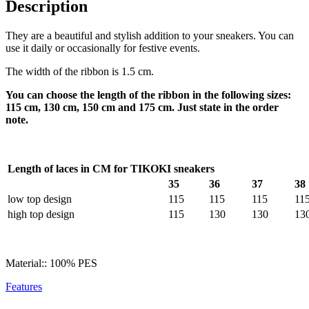
Description
They are a beautiful and stylish addition to your sneakers. You can
use it daily or occasionally for festive events.
The width of the ribbon is 1.5 cm.
You can choose the length of the ribbon in the following sizes:
115 cm, 130 cm, 150 cm and 175 cm. Just state in the order
note.
Length of laces in CM for TIKOKI sneakers
35
36
37
38
low top design
115
115
115
11
high top design
115
130
130
13
Material:: 100% PES
Features