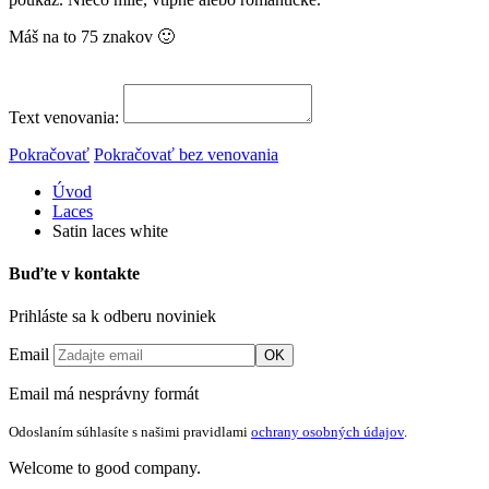
Máš na to 75 znakov 🙂
Text venovania:
Pokračovať
Pokračovať bez venovania
Úvod
Laces
Satin laces white
Buďte v kontakte
Prihláste sa k odberu noviniek
Email
OK
Email má nesprávny formát
Odoslaním súhlasíte s našimi pravidlami
ochrany osobných údajov
.
Welcome to good company.