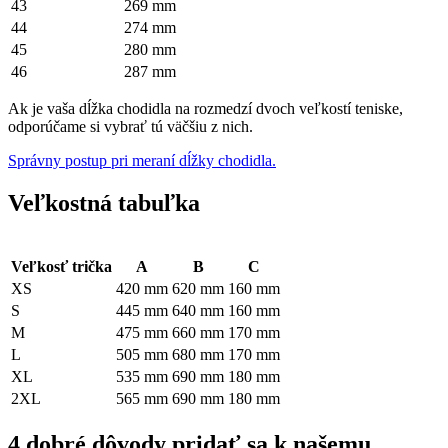
43
269 mm
44
274 mm
45
280 mm
46
287 mm
Ak je vaša dĺžka chodidla na rozmedzí dvoch veľkostí teniske,
odporúčame si vybrať tú väčšiu z nich.
Správny postup pri meraní dĺžky chodidla.
Veľkostná tabuľka
Veľkosť trička
A
B
C
XS
420 mm
620 mm
160 mm
S
445 mm
640 mm
160 mm
M
475 mm
660 mm
170 mm
L
505 mm
680 mm
170 mm
XL
535 mm
690 mm
180 mm
2XL
565 mm
690 mm
180 mm
4 dobré dôvody pridať sa k našemu